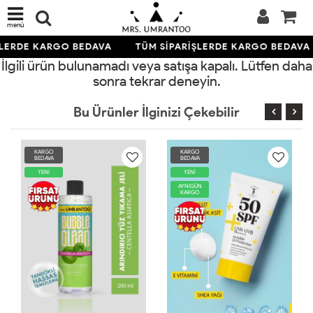
menü
ŞLERDE KARGO BEDAVA
TÜM SİPARİŞLERDE KARGO BEDAVA
İlgili ürün bulunamadı veya satışa kapalı. Lütfen daha
sonra tekrar deneyin.
Bu Ürünler İlginizi Çekebilir
KARGO
KARGO
BEDAVA
BEDAVA
YENİ
YENİ
AYNIGÜN
KARGO