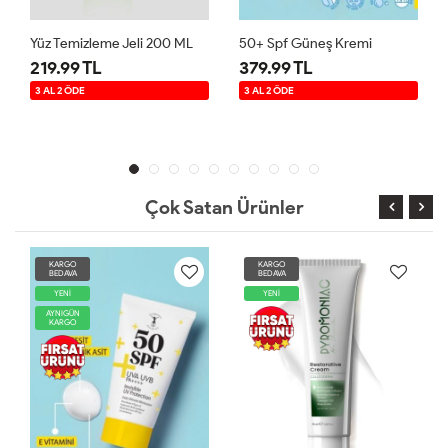
Yüz Temizleme Jeli 200 ML
50+ Spf Güneş Kremi
219.99 TL
379.99 TL
3 AL 2 ÖDE
3 AL 2 ÖDE
Çok Satan Ürünler
KARGO
KARGO
BEDAVA
BEDAVA
YENİ
YENİ
AYNIGÜN
KARGO