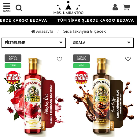
menü
LERDE KARGO BEDAVA
TÜM SİPARİŞLERDE KARGO BEDAVA
Anasayfa
Gıda Takviyesi & İçecek
FILTRELEME
SIRALA
KARGO
KARGO
BEDAVA
BEDAVA
YENİ
YENİ