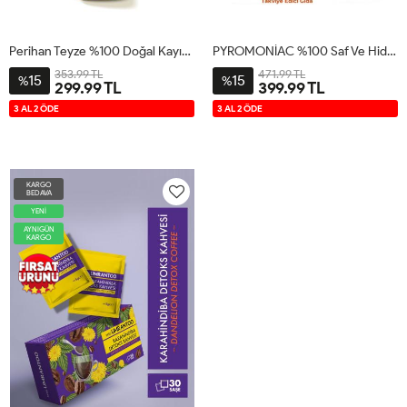
Perihan Teyze %100 Doğal Kayısı Özü
PYROMONİAC %100 Saf Ve Hidrolize Kolajen Tip1 Ve Tip3 30 SAŞE
353.99 TL
471.99 TL
15
15
%
%
299.99 TL
399.99 TL
3 AL 2 ÖDE
3 AL 2 ÖDE
KARGO
BEDAVA
YENİ
AYNIGÜN
KARGO