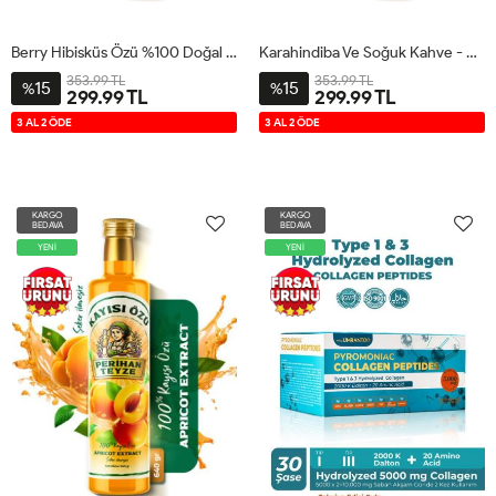
Berry Hibisküs Özü %100 Doğal 640 Gr
Karahindiba Ve Soğuk Kahve - %100 Kahve Özü 640 Gr
353.99 TL
353.99 TL
15
15
%
%
299.99 TL
299.99 TL
3 AL 2 ÖDE
3 AL 2 ÖDE
KARGO
KARGO
BEDAVA
BEDAVA
YENİ
YENİ