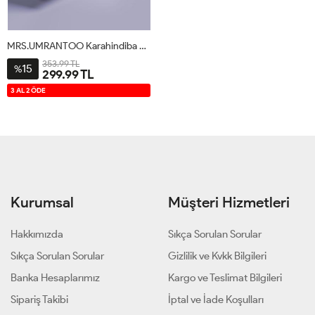
MRS.UMRANTOO Karahindiba Detox Kahve 30 Saşe
353.99 TL
15
%
299.99 TL
3 AL 2 ÖDE
Kurumsal
Müşteri Hizmetleri
Hakkımızda
Sıkça Sorulan Sorular
Sıkça Sorulan Sorular
Gizlilik ve Kvkk Bilgileri
Banka Hesaplarımız
Kargo ve Teslimat Bilgileri
Sipariş Takibi
İptal ve İade Koşulları