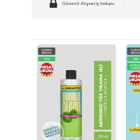
Güvenli Alışveriş İmkanı
KARGO
KARG
BEDAVA
BEDAV
YENİ
YENİ
AYNIGÜ
KARG