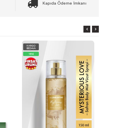
Kapıda Ödeme İmkanı
KARGO
KARGO
BEDAVA
BEDAVA
YENİ
YENİ