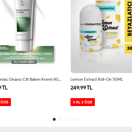
Pyromoniac Onarıcı Cilt Bakım Kremi 40 Ml
Lemon Extract Roll-On 50ML
9 TL
249.99 TL
2 ÖDE
3 AL 2 ÖDE