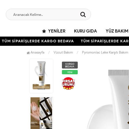
YENILER
KURU GIDA
YÜZ BAKIM
TÜM SİPARİŞLERDE KARGO BEDAVA
TÜM SİPARİŞLERDE KARG
Anasayfa
Vücut Bakım
Pyromoniac Leke Karşıtı Bakım
KARGO
BEDAVA
YENİ