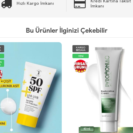
Kredi Kartına Taksit
Hızlı Kargo İmkanı
İmkanı
Bu Ürünler İlginizi Çekebilir
O
KARGO
A
BEDAVA
YENİ
N
O