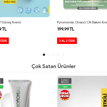
f Güneş Kremi
9 TL
199.99 TL
2 ÖDE
3 AL 2 ÖDE
Çok Satan Ürünler
O
KARGO
A
BEDAVA
YENİ