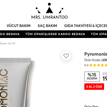
VÜCUT BAKIM
SAÇ BAKIM
GIDA TAKVIYESI & İÇECE
O BEDAVA
TÜM SİPARİŞLERDE KARGO BEDAVA
TÜM SİPAR
 Kremi 40 Ml
Pyromonia
Ürün Kodu:
LE
5.0
23
%15
1
İNDİRİM
3 AL 2 ÖDE
Ürün Tipi