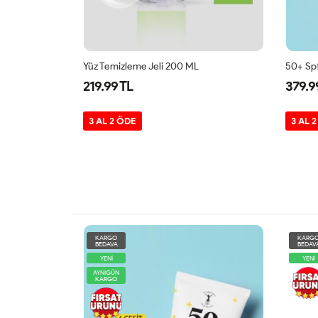
Pyromoniac Selülit Giderici Ve Sıkılaştırıcı Bakım 250 Ml
Yüz Temizleme Jeli 200 ML
50+ Sp
219.99 TL
379.9
3 AL 2 ÖDE
3 AL 
KARGO
KARG
BEDAVA
BEDAV
YENİ
YENİ
AYNIGÜN
KARGO