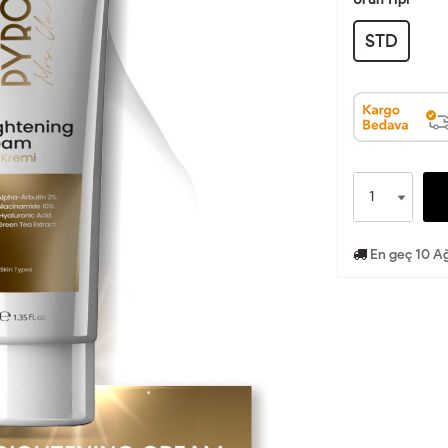
STD
En geç 10 Ağ