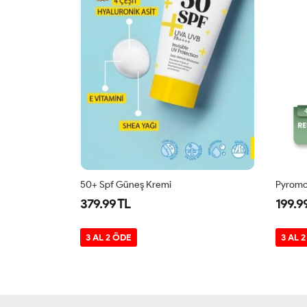
MRS.UMRANTOO MRS. UMRANTOO SAFRAN VÜCUT SPREYİ/BODY MİST 150ML
50+ Spf Güneş Kremi
379.99 TL
199.9
3 AL 2 ÖDE
3 AL 