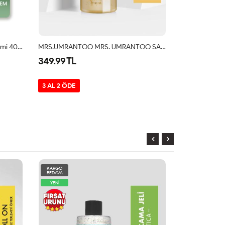
Pyromoniac Onarıcı Cilt Bakım Kremi 40 Ml
MRS.UMRANTOO MRS. UMRANTOO SAFRAN VÜCUT SPREYİ/BODY MİST 150ML
349.99 TL
344.99 TL
3 AL 2 ÖDE
3 AL 2 ÖDE
KARGO
KARGO
BEDAVA
BEDAVA
YENİ
YENİ