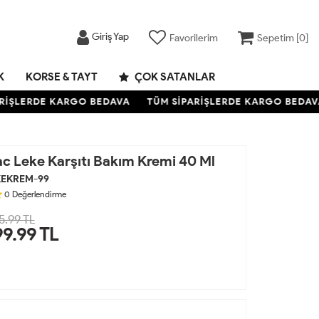
Giriş Yap
Favorilerim
Sepetim [
0
]
K
KORSE & TAYT
ÇOK SATANLAR
İŞLERDE KARGO BEDAVA
TÜM SİPARİŞLERDE KARGO BEDAVA
c Leke Karşıtı Bakım Kremi 40 Ml
KEKREM-99
0
Değerlendirme
5.99 TL
99.99
TL