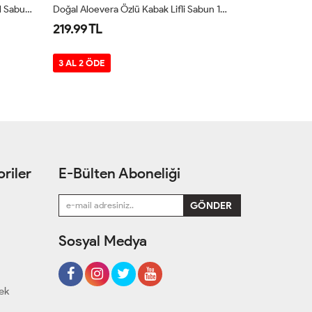
Keçi Sütlü Ve Ballı Kabak Lifli Doğal Sabun 130g
Doğal Aloevera Özlü Kabak Lifli Sabun 130g
219.99 TL
229.99 TL
3 AL 2 ÖDE
3 AL 2 ÖDE
riler
E-Bülten Aboneliği
Sosyal Medya
cek