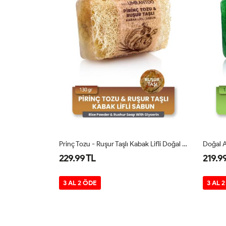
0 Gr
Prinç Tozu - Ruşur Taşlı Kabak Lifli Doğal Sabun 130 Gr
229.99 TL
219.99 TL
3 AL 2 ÖDE
3 AL 2 ÖDE