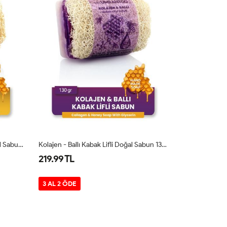
Kolajen - Ballı Kabak Lifli Doğal Sabun 130 Gr
19.99 TL
229.99 TL
3 AL 2 ÖDE
3 AL 2 ÖDE