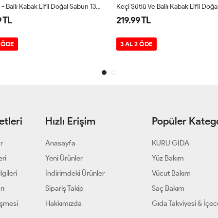
Kolajen - Ballı Kabak Lifli Doğal Sabun 130 Gr
9 TL
219.99 TL
2 ÖDE
3 AL 2 ÖDE
tleri
Hızlı Erişim
Popüler Katego
ar
Anasayfa
KURU GIDA
eri
Yeni Ürünler
Yüz Bakım
gileri
İndirimdeki Ürünler
Vücut Bakım
rı
Sipariş Takip
Saç Bakım
eşmesi
Hakkımızda
Gıda Takviyesi & İçe