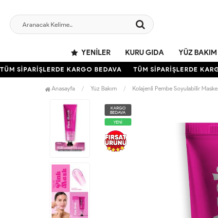
YENILER
KURU GIDA
YÜZ BAKIM
ÜM SİPARİŞLERDE KARGO BEDAVA
TÜM SİPARİŞLERDE KARG
Anasayfa
Yüz Bakım
Kolajenli Pembe Soyulabilir Mask
KARGO
BEDAVA
YENİ