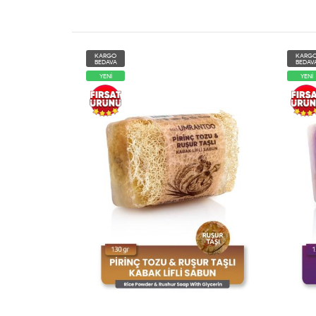
KARGO
KARG
BEDAVA
BEDAV
YENİ
YENİ