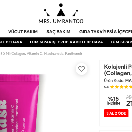
VÜCUT BAKIM
SAÇ BAKIM
GIDA TAKVIYESI & İÇECE
O BEDAVA
TÜM SİPARİŞLERDE KARGO BEDAVA
TÜM SİPARİ
e 50 Ml (Collagen, Vitamin C, Niacinamide, Panthenol)
Kolajenli 
(Collagen,
Ürün Kodu:
MA
5.0
25
%15
2
İNDİRİM
3 AL 2 ÖDE