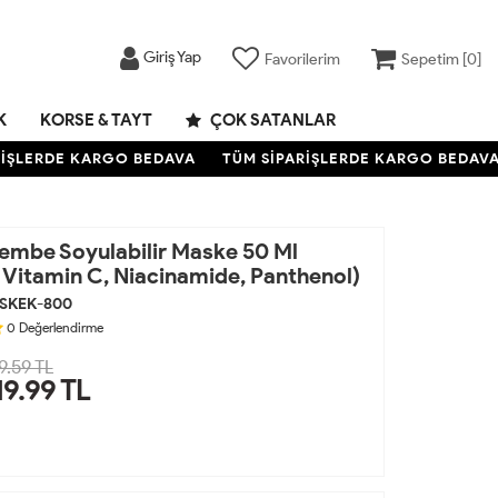
Giriş Yap
Favorilerim
Sepetim [
0
]
K
KORSE & TAYT
ÇOK SATANLAR
ŞLERDE KARGO BEDAVA
TÜM SİPARİŞLERDE KARGO BEDAVA
Pembe Soyulabilir Maske 50 Ml
 Vitamin C, Niacinamide, Panthenol)
SKEK-800
0
Değerlendirme
9.59 TL
19.99
TL