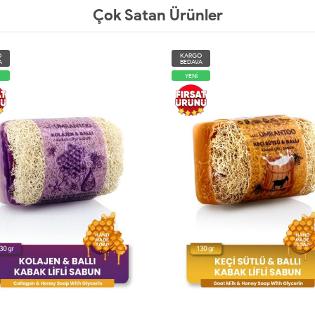
Çok Satan Ürünler
O
KARGO
A
BEDAVA
YENİ