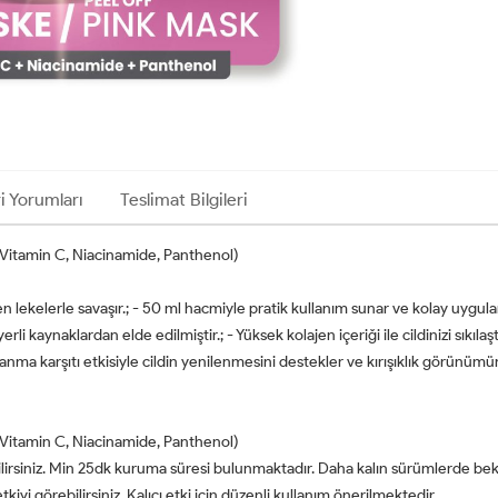
i Yorumları
Teslimat Bilgileri
 Vitamin C, Niacinamide, Panthenol)
yen lekelerle savaşır.; - 50 ml hacmiyle pratik kullanım sunar ve kolay uygula
 yerli kaynaklardan elde edilmiştir.; - Yüksek kolajen içeriği ile cildinizi sıkıla
şlanma karşıtı etkisiyle cildin yenilenmesini destekler ve kırışıklık görünümün
 Vitamin C, Niacinamide, Panthenol)
ilirsiniz. Min 25dk kuruma süresi bulunmaktadır. Daha kalın sürümlerde bek
etkiyi görebilirsiniz. Kalıcı etki için düzenli kullanım önerilmektedir.