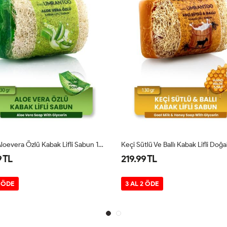
Doğal Aloevera Özlü Kabak Lifli Sabun 130g
Keçi Sütlü Ve Ballı Kabak Lifli Doğal Sabun 130g
219.99 TL
2
3 AL 2 ÖDE