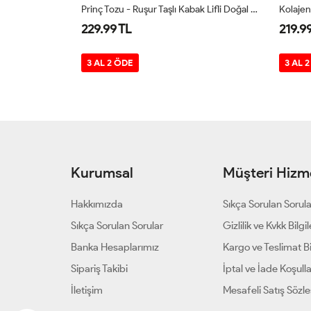
Doğal Aloevera Özlü Kabak Lifli Sabun 130g
Prinç Tozu - Ruşur Taşlı Kabak Lifli Doğal Sabun 130 Gr
229.99 TL
219.9
3 AL 2 ÖDE
3 AL 
Kurumsal
Müşteri Hizme
Hakkımızda
Sıkça Sorulan Sorul
Sıkça Sorulan Sorular
Gizlilik ve Kvkk Bilgil
Banka Hesaplarımız
Kargo ve Teslimat Bil
Sipariş Takibi
İptal ve İade Koşulla
İletişim
Mesafeli Satış Sözl