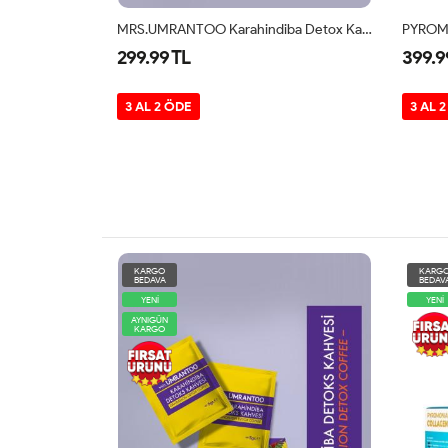
MRS.UMRANTOO Karahindiba Detox Kahve 30 Saşe
PYROMONİAC %100 Saf Ve Hidrolize Kolajen Tip1 Ve Tip3 30 SAŞE
Berry 
399.99 TL
299.9
3 AL 2 ÖDE
3 AL 
KARGO
BEDAVA
YENİ