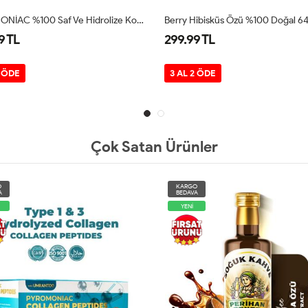
Hibisküs Özü %100 Doğal 640 Gr
9 TL
299.99 TL
2 ÖDE
3 AL 2 ÖDE
Çok Satan Ürünler
KARGO
KARGO
BEDAVA
BEDAVA
YENİ
YENİ