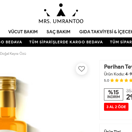
VÜCUT BAKIM
SAÇ BAKIM
GIDA TAKVIYESI & İÇECE
 BEDAVA
TÜM SİPARİŞLERDE KARGO BEDAVA
TÜM SİPARİ
Doğal Kayısı Özü
Perihan T
Ürün Kodu:
4-9
5.0
35
%15
2
İNDİRİM
3 AL 2 ÖDE
Ürün Tipi