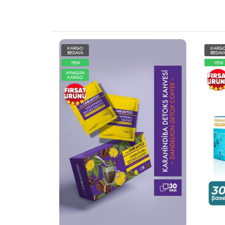
KARGO
KARG
BEDAVA
BEDA
YENİ
YENİ