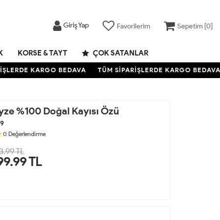
Giriş Yap
Favorilerim
Sepetim [
0
]
K
KORSE & TAYT
ÇOK SATANLAR
ŞLERDE KARGO BEDAVA
TÜM SİPARİŞLERDE KARGO BEDAVA
eyze %100 Doğal Kayısı Özü
9
0
Değerlendirme
3.99 TL
99.99
TL