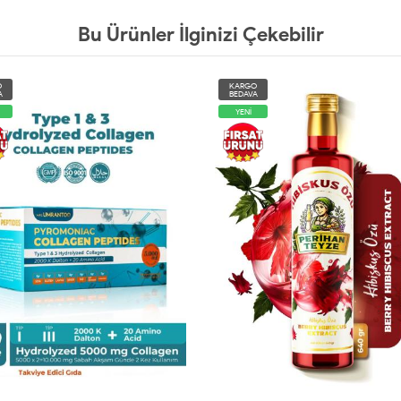
Bu Ürünler İlginizi Çekebilir
O
KARGO
VA
BEDAVA
YENİ