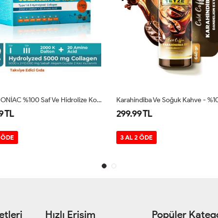
Karahindiba Ve Soğuk Kahve - %100 Kahve Özü 640 Gr
Berry Hibisküs Özü %100 
299.99 TL
299.99 TL
3 AL 2 ÖDE
3 AL 2 ÖDE
tleri
Hızlı Erişim
Popüler Katego