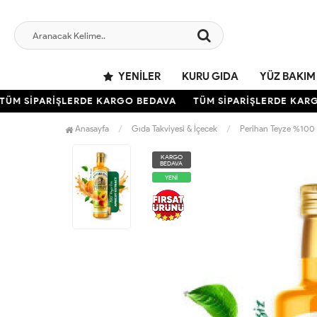
YENILER
KURU GIDA
YÜZ BAKIM
M SİPARİŞLERDE KARGO BEDAVA
TÜM SİPARİŞLERDE KARGO
Anasayfa
Gıda Takviyesi & İçecek
Perihan Teyze %100 
KARGO
BEDAVA
YENİ