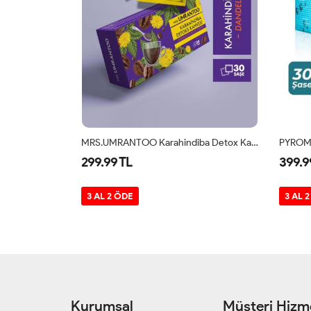
MRS.UMRANTOO Karahindiba Detox Kahve 30 Saşe
PYROMONİAC %100 Saf Ve Hidrolize Kolajen Tip1 Ve Tip3 30 SAŞE
399.99 TL
3 AL 2 ÖDE
Kurumsal
Müşteri Hizme